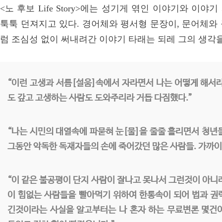
<노 후보 Life Story>에는 성기게 엮인 이야기와 이
툭툭 던져지고 있다. 경어체와 평서형 문장이, 문어체와
럼 조심성 없이 써내려간 이야기 타래는 되레 그의 생각
“이런 고생과 서름[설움]속에서 자라면서 나는 어떻게 해서
도 갚고 고생하는 사람도 도와주리라 거듭 다짐했다.”
“나는 시민의 대열속에 파묻혀 눈[물]을 줄줄 흘리면서 청년들
그동안 악독한 독재자들의 손에 죽어갔던 많은 사람들. 가까이는
“이 같은 불공평이 단지 사람이 잘나고 못나서 그런것이 아니
이 힘없는 사람들을 빨아먹기 위하여 한통속이 되어 법과 권
긴것이라는 사실을 알고부터는 나 혼자 하는 무료변론 몇건