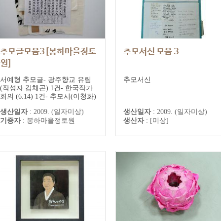
추모글모음3[봉하마을정토
추모서신 모음 3
원]
봉하마을 정토원 추모기록
서예형 추모글- 광주향교 유림
추모서신
(작성자 김채곤) 1건- 한국작가
회의 (6.14) 1건- 추모시(이청화)
1건- 추모글(이혜숙) 1건- 추모
생산일자
:
2009. (일자미상)
생산일자
:
2009. (일자미상)
글(밀양, 손평기) 1건 : 한시형태
기증자
:
봉하마을정토원
생산자
:
[미상]
의 서예추모글과 A4에 한시의
뜻풀이 포함