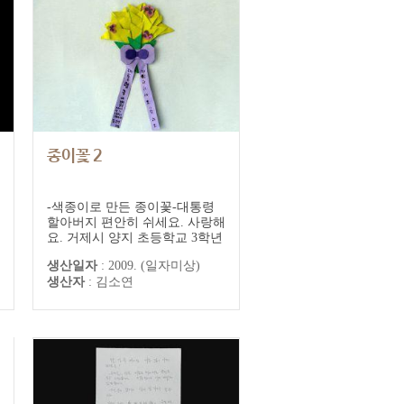
종이꽃 2
-색종이로 만든 종이꽃-대통령
할아버지 편안히 쉬세요. 사랑해
요. 거제시 양지 초등학교 3학년
2반 김소연 드림
생산일자
:
2009. (일자미상)
생산자
:
김소연