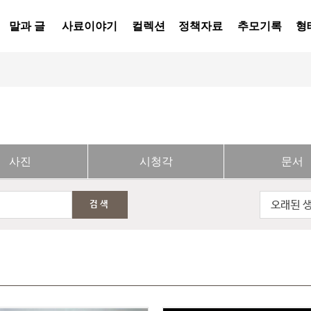
말과 글
사료이야기
컬렉션
정책자료
추모기록
형
사진
시청각
문서
오래된 
검색