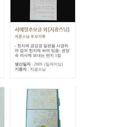
서예형추모글 외[지광스님]
지광스님 추모기록
- 한지에 금강경 일편을 사경하
여 접어 한지에 싸여 있음- 권양
숙 여사께 보내는 편지 1점
생산일자
:
2009. (일자미상)
기증자
:
지광스님