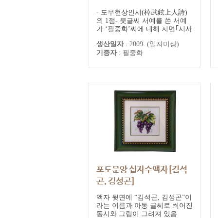
- 도무현상인시(棹武鉉上人詩)
외 1점- 붓글씨 서예를 쓴 서예
가 ‘필중화’씨에 대해 지면｢시사
포커스, 화제인물｣에 소개된 글
생산일자
:
2009. (일자미상)
1점
기증자
:
필중화
포도문양 십자수액자[김석
곤, 김성곤]
김석곤, 김성곤 추모기록
액자 뒷면에 “김석곤, 김성곤”이
라는 이름과 아동 글씨로 씌어진
동시와 그림이 그려져 있음