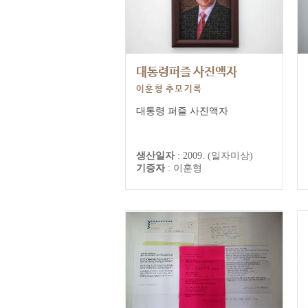
대통령퍼즐 사진액자
이훈형 추모기록
대통령 퍼즐 사진액자
생산일자
:
2009. (일자미상)
기증자
:
이훈형