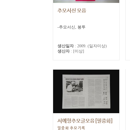
추모서신 모음
-추모서신, 봉투
생산일자
:
2009. (일자미상)
생산자
:
[미상]
서예형추모글모음[필중화]
필중화 추모기록