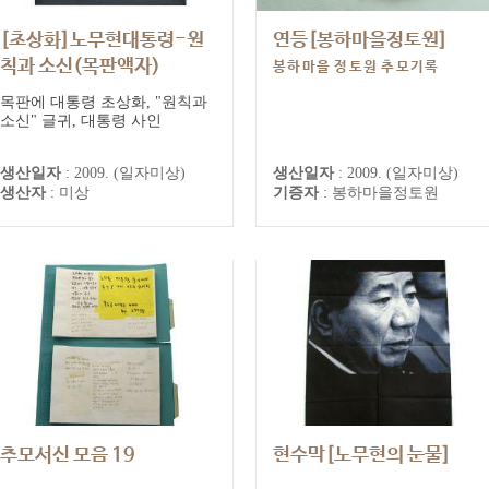
[초상화]노무현대통령-원
연등[봉하마을정토원]
칙과 소신(목판액자)
봉하마을 정토원 추모기록
목판에 대통령 초상화, "원칙과
소신" 글귀, 대통령 사인
생산일자
:
2009. (일자미상)
생산일자
:
2009. (일자미상)
생산자
:
미상
기증자
:
봉하마을정토원
추모서신 모음 19
현수막[노무현의 눈물]