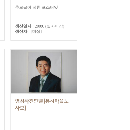
추모글이 적힌 포스터잇
생산일자
:
2009. (일자미상)
생산자
:
[미상]
영정사진판넬[봉하마을노
사모]
봉하마을노사모 추모기록