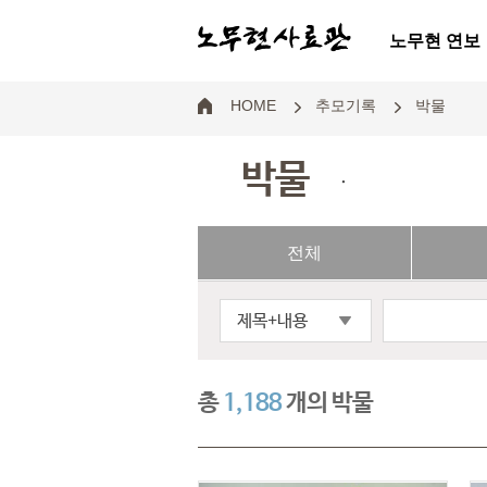
노무현 연보
HOME
추모기록
박물
박물
.
전체
제목+내용
총
1,188
개의 박물