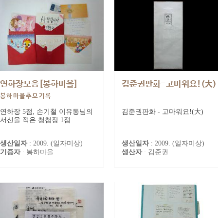
연하장모음[봉하마을]
김준권판화-고마워요!(大)
봉하마을추모기록
연하장 5점, 손기철 이유동님의
김준권판화 - 고마워요!(大)
서신을 적은 청첩장 1점
생산일자
:
2009. (일자미상)
생산일자
:
2009. (일자미상)
기증자
:
봉하마을
생산자
:
김준권