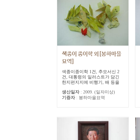
색종이 종이학 외[봉하마을
묘역]
봉하마을묘역 추모기록
색종이종이학 1건, 추모서신 2
건, 대통령의 일러스트가 담긴
한지편지지에 비행기, 배 등을
접은 추모서신 25건
생산일자
:
2009. (일자미상)
기증자
:
봉하마을묘역