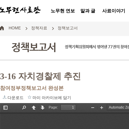
노무현 연보
말과 글
사료이야기
HOME
정책자료
정책보고서
정책보고서
정책기획위원회에서 엮어낸 77권의 참
3-16 자치경찰제 추진
참여정부정책보고서 완성본
다운로드
마이 아카이브에 담기