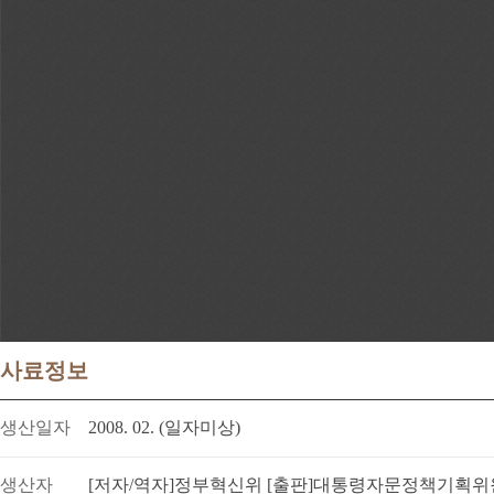
사료정보
생산일자
2008. 02. (일자미상)
생산자
[저자/역자]정부혁신위 [출판]대통령자문정책기획