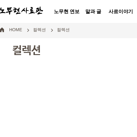
노무현 연보
말과 글
사료이야기
HOME
컬렉션
컬렉션
컬렉션