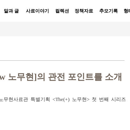
말과 글
사료이야기
컬렉션
정책자료
추모기록
형
New 노무현]의 관전 포인트를 소개
노무현사료관 특별기획 <The(+) 노무현> 첫 번째 시리즈