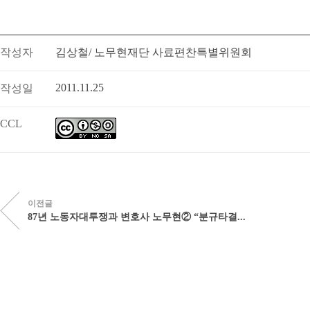
작성자
김상철/ 노무현재단 사료편찬특별위원회
2011.11.25
작성일
CCL
이전글
87년 노동자대투쟁과 변호사 노무현② “분규타결...