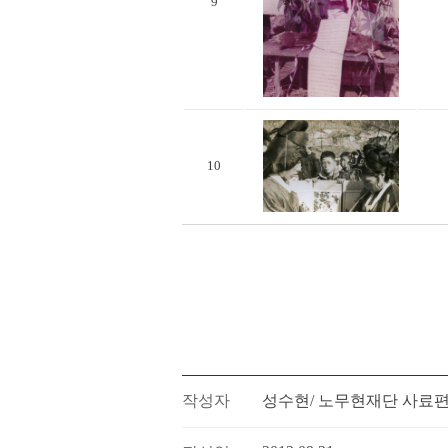
9
10
작성자
성수현/ 노무현재단 사료