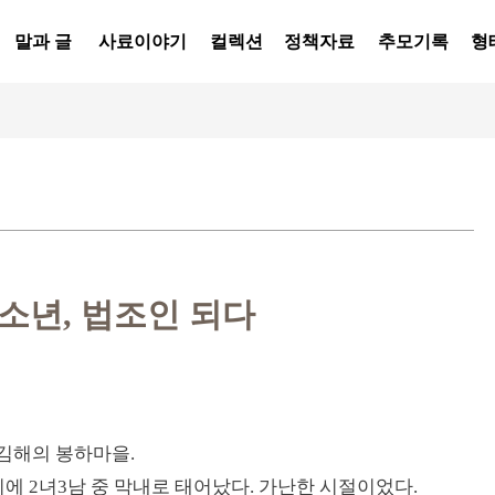
말과 글
사료이야기
컬렉션
정책자료
추모기록
형
소년, 법조인 되다
남 김해의 봉하마을.
에 2녀3남 중 막내로 태어났다. 가난한 시절이었다.