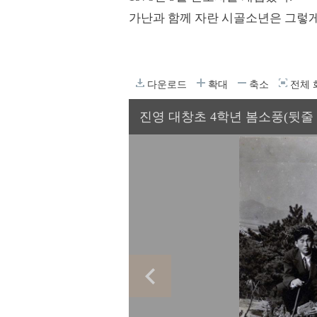
가난과 함께 자란 시골소년은 그렇게
다운로드
확대
축소
전체 
진영 대창초 4학년 봄소풍(뒷줄 