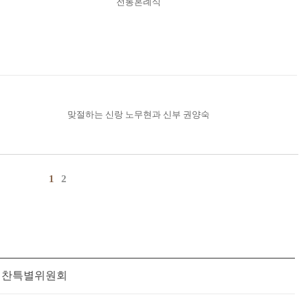
전통혼례식
맞절하는 신랑 노무현과 신부 권양숙
1
2
편찬특별위원회