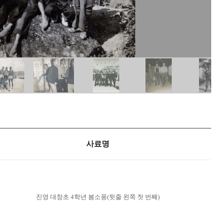
사료명
진영 대창초 4학년 봄소풍(뒷줄 왼쪽 첫 번째)