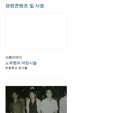
관련콘텐츠 및 사료
부산상고 2학년 경주 수학여행(오른쪽)
사료이야기
노무현의 어린시절
초등학교 은사들