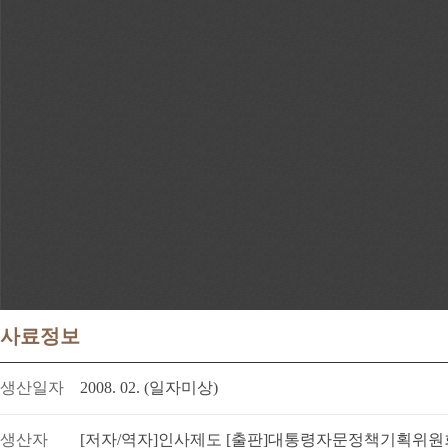
사료정보
생산일자
2008. 02. (일자미상)
생산자
[저자/역자]인사제도 [출판]대통령자문정책기획위원