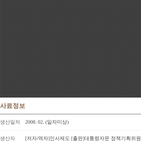
사료정보
생산일자
2008. 02. (일자미상)
생산자
[저자/역자]인사제도 [출판]대통령자문 정책기획위