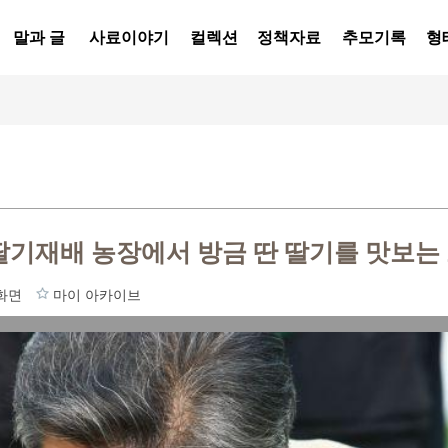
말과 글
사료이야기
컬렉션
정책자료
추모기록
형
딸기재배 농장에서 방금 딴 딸기를 맛보는 
화면
마이 아카이브