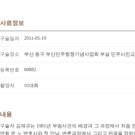
사료정보
2011-05-19
구술일자
구술장소
부산 동구 부산민주항쟁기념사업회 부설 민주시민
60882
등록번호
촬영자
이대희
내용
구술자 김재규는 1981년 부림사건의 배경과 그 과정에서 처음
면회 온 노 변호사와 첫 만남, 변론과정에서 그리고 판결을 접하