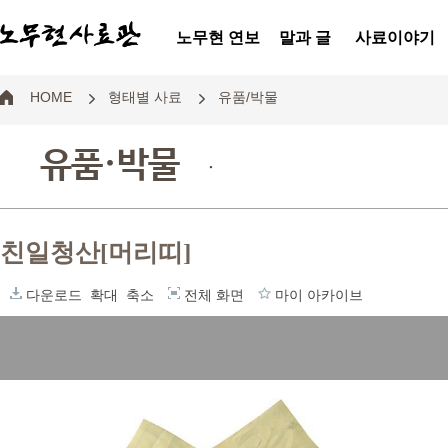
노무현 연보
말과 글
사료이야기
HOME
형태별 사료
유품/박물
유품·박물
.
친일청산[머리띠]
다운로드
확대
축소
전체 화면
마이 아카이브