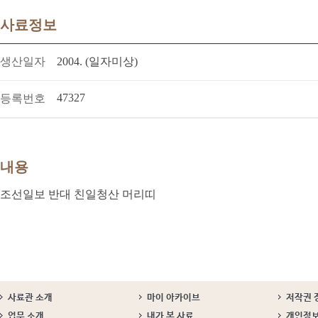
사료정보
생산일자
2004. (일자미상)
47327
등록번호
내용
조선일보 반대 친일청산 머리띠
사료관 소개
마이 아카이브
저작권 
업무 소개
내가 본 사료
개인정