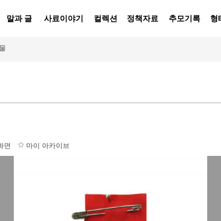
말과 글
사료이야기
컬렉션
정책자료
추모기록
형
물
화면
마이 아카이브