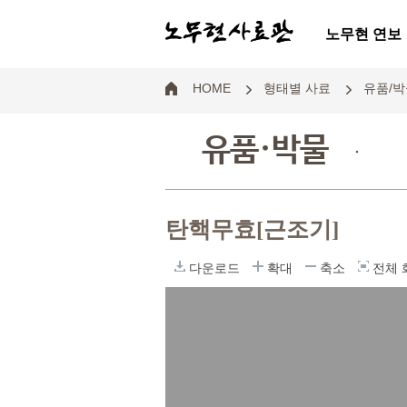
노무현 연보
HOME
형태별 사료
유품/박
유품·박물
.
탄핵무효[근조기]
다운로드
확대
축소
전체 