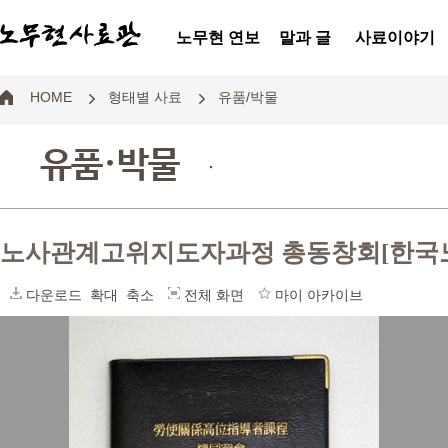
노무현 연보
말과 글
사료이야기
HOME
형태별 사료
유품/박물
유품·박물
.
노사관계고위지도자과정 총동창회[한국노
다운로드
확대
축소
전체 화면
마이 아카이브