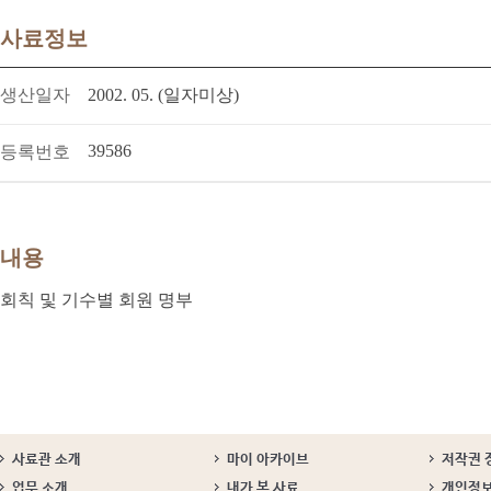
사료정보
생산일자
2002. 05. (일자미상)
39586
등록번호
내용
회칙 및 기수별 회원 명부
사료관 소개
마이 아카이브
저작권 
업무 소개
내가 본 사료
개인정