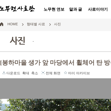
노무현 연보
말과 글
사료이야기
HOME
형태별 사료
사진
사진
.
[봉하마을 생가 앞 마당에서 휠체어 탄 
다운로드
확대
축소
전체 화면
마이 아카이브