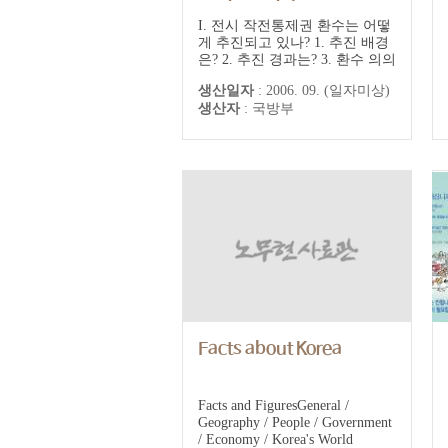
I. 전시 작전통제권 환수는 어떻
게 추진되고 있나? 1. 추진 배경
은? 2. 추진 경과는? 3. 환수 의의
는? 4. 협의중인 내용은? 5. 앞으
생산일자
:
2006. 09. (일자미상)
로 어떻게 추진되나?II. 그것은
생산자
:
국방부
이렇습니다 1. 환수 시기 문제
는? - 1. 전시 작전통제권 환수
추진이 시기상조가 아닌지? - 2.
미국의 전시 작전통제권 이양 의
지가 감정적 대응이 아닌지? 2.
우...
Facts about Korea
Facts and FiguresGeneral /
Geography / People / Government
/ Economy / Korea's World