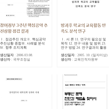
참여정부 3주년 핵심공약 추
방과후 학교의 교육활동 만
진상황 점검 결과
족도 분석 연구
Ⅰ. 점검추진 개요Ⅱ. 핵심공약
Ⅰ. 서 론 11. 연구의 필요성 및
추진상황 종합Ⅲ. 사례별 분석
목적 12. 연구 내용 및 범위 23.
Ⅳ. 향후 조치계획
연구 방법 24. 연구결과의 활용
방안 및 기대효과 35. 연구 추진
생산일자
:
2006.03.08.
생산일자
:
2005. 10. (일자미상)
일정 4Ⅱ. 방과후 학교의 이론적
생산자
:
국무조정실
생산자
:
교육인적자원부
배경 51. 방과후 학교의 필요성
및 목적 52. 외국의 운영 사례
10Ⅲ. 방과후 학교 정책 연구학
교 운영 계획과 운영 실태 191.
방과후 학교 정책 연구학교 운영
계...