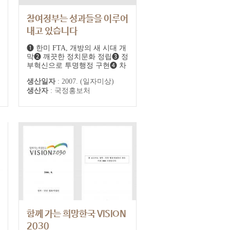
참여정부는 성과들을 이루어
내고 있습니다
❶ 한미 FTA, 개방의 새 시대 개
막❷ 깨끗한 정치문화 정립❸ 정
부혁신으로 투명행정 구현❹ 차
세대성장동력산업육성❺ 한반
생산일자
:
2007. (일자미상)
도 평화정착 기반 조성
생산자
:
국정홍보처
함께 가는 희망한국 VISION
2030