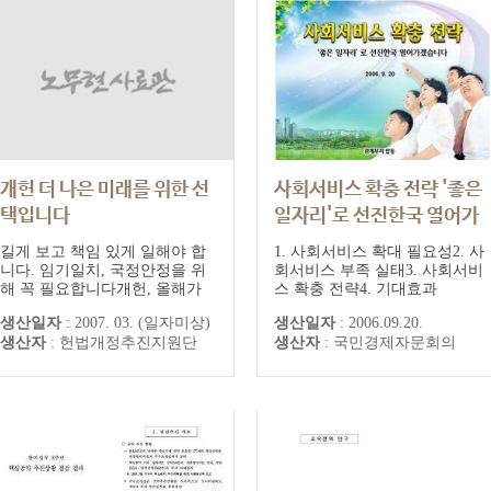
개헌 더 나은 미래를 위한 선
사회서비스 확충 전략 '좋은
택입니다
일자리'로 선진한국 열어가
겠습니다
헌법 개정 시안 설명자료
길게 보고 책임 있게 일해야 합
1. 사회서비스 확대 필요성2. 사
니다. 임기일치, 국정안정을 위
회서비스 부족 실태3. 사회서비
해 꼭 필요합니다개헌, 올해가
스 확충 전략4. 기대효과
최선입니다개헌, 나라의 미래를
생산일자
:
2007. 03. (일자미상)
생산일자
:
2006.09.20.
위한 일입니다헌번개정 시안입
생산자
:
헌법개정추진지원단
생산자
:
국민경제자문회의
니다헌법개정시안발표에 즈음
한 기자회견문(요약)