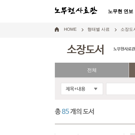
노무현 연보
HOME
형태별 사료
소장도
소장도서
노무현사료관의
전체
제목+내용
총
85
개의 도서