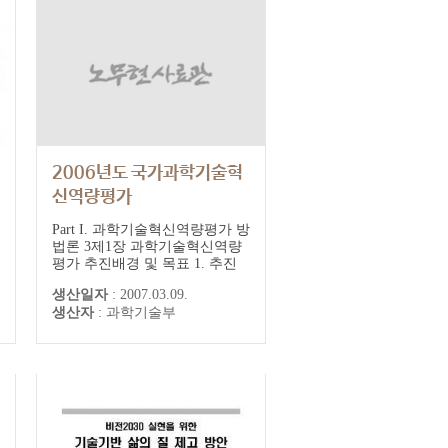
2006년도 국가과학기술혁
신역량평가
Part I. 과학기술혁신역량평가 방
법론 3제1장 과학기술혁신역량
평가 추진배경 및 목표 1. 추진
배경 2. 추진목표 3. 추진방향 제
생산일자
:
2007.03.09.
2장 과학기술혁신역량평가의 개
생산자
:
과학기술부
념 및 지표 체계 1. 과학기술혁
신역량의 개념 2. 과학기술혁신
역량평가의 기본 틀(Framework)
3. 과학기술혁신역량평가의 지
표체계 4. 과학기술혁신역량평
가 지표체계의 특성 제3장 과학
기...