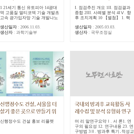
1 21세기 통신 유토피아 14광대
I. 점검추진 개요 1II. 점검결과
역 고품질 멀티코덱 기술 개발초
종합 2III. 사례별 분석 4IⅤ. 향
고속 광가입자망 기술 개발나노
후 조치계획 10 【별첨】 1. 핵
급 집적회로(IC) 나노소자 기반
심공약 추진상황 총괄표 2. 4대
생산일자
:
2006.11.03.
생산일자
:
2005.03.03.
회로설계 기술 개발60 GHz 광무
분야 12대 국정과제별 공약추진
생산자
:
과학기술부
생산자
:
국무조정실
선 통합통신용 밀리미터파 부품
현황
개발270Mbps IEEE 802.11n
MODEM 개발초고속 광인쇄회
로기판(O-PCB) 개발펨토초 초
고출력 펄스 레이저 개발 및 응
용연구이동형 광대역 위성 VS...
신행정수도 건설, 서울을 더
국내외 방과후 교육활동 사
살기 좋은 곳으로 만들기 위
례수집 및 분석 유형화 연구
한 투자입니다
신행정수도 건설 홍보 리플렛
머 리 말연구요약Ⅰ. 서 론1. 연
구의 필요성 12. 연구내용 23. 연
구방법 3Ⅱ. 방과후 특기․적성교