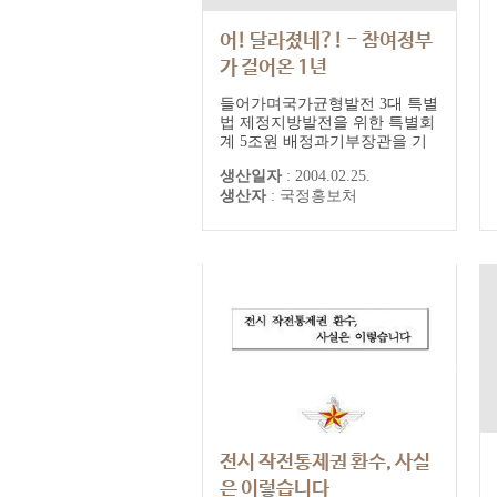
어! 달라졌네?! - 참여정부
가 걸어온 1년
들어가며국가균형발전 3대 특별
법 제정지방발전을 위한 특별회
계 5조원 배정과기부장관을 기
술부총리로, 국가과학기술 혁신
생산일자
:
2004.02.25.
체제 구축국민소득 2만불 시대
생산자
:
국정홍보처
를 향한 10대 차세대 신성장동력
육성이공계 전문요원 군복무기
간 5년에서 4년으로지역경제를
이끌 산학연 협력 활성화 종합대
책 추진부동산 투기 근절부동산
보유세 개혁참여민주주의 발전
새로운 '대통령' 문화국정 시스...
전시 작전통제권 환수, 사실
은 이렇습니다