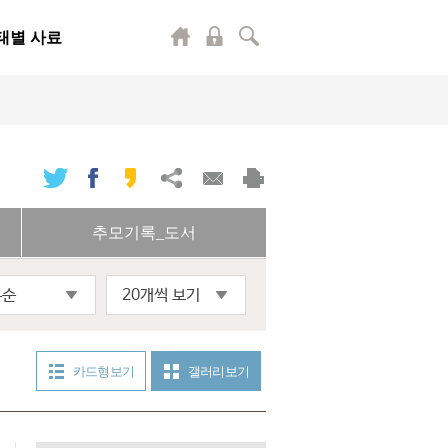
태별 사료
추모기록_도서
록순
20개씩 보기
카드형 보기
갤러리 보기