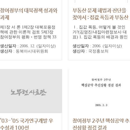
참여정부의 대북정책 성과와
부동산 문제 해법과 진단을
과제
찾아서 : 집값 폭등과 부동산
정책
동북아시대위원회 용역과제
제1장 서 론 1제2장 대북포용정
Ⅰ. 집값 폭등, 어떻게 볼 것인
정책홍보 포럼II
책에 관한 이론적 검토 5제3장
가?(김영진/내집마련정보사 대
참여정부의 평화‧번영 정책 33
표) 1. 집값 폭등의 배경과 원인
제4장 대북포용정책과 북핵문
...................... 1 2. 집값 폭등의
생산일자
:
2006. 12. (일자미상)
생산일자
:
2006. (일자미상)
제: 핵실험 이후 지속 필요성과
양상과 특징 ...................... 3 3.
생산자
:
동북아시대위원회
생산자
:
국정홍보처
발전방향 53제5장 참여정부 남
부동산 정책에 대한 시장의 시각
북경제교류협력의 성과와 과제
............... 6 4. 향후 부동산 시장
73제6장 참여정부의 사회문화
전망 .....
및 대북지원 분야의 성과와 과제
107제7장 참여정부 대외관계 평
가와 과제 135제8장 결 론: 우리
의 대...
'03-'05 국가연구개발 우
참여정부 2주년 핵심공약 추
수성과 100선
진상황 점검 결과