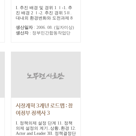
I. 추진 배경 및 경위 1 Ⅰ-1. 추
진 배경 2 Ⅰ-2. 추진 경위 5Ⅱ.
대내외 환경변화와 도전과제 8
Ⅱ-1. 대내적 여건 9 Ⅱ-2. 대외
생산일자
:
2006. 08. (일자미상)
적 여건 13 Ⅱ-3. 국민의 입장에
생산자
:
정부민간합동작업단
서 본 불안 요인 15Ⅲ. 미래를 위
한 새로운 패러다임 모색 18
Ⅲ-1. 그동안 국가발전과정 회고
19 Ⅲ-2. 새로운 패러다임으로의
전환 31Ⅳ. 2030...
시장개혁 3개년 로드맵 : 참
여정부 정책사 3
I. 정책의제 설정 단계 11. 정책
의제 설정의 계기․상황․환경 12.
Actor and Leader 3II. 정책결정단