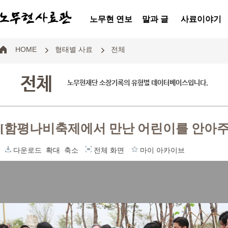
노무현 연보
말과 글
사료이야기
HOME
형태별 사료
전체
전체
노무현재단 소장기록의 유형별 데이터베이스입니다.
[함평나비축제에서 만난 어린이를 안아주
다운로드
확대
축소
전체 화면
마이 아카이브