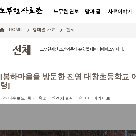
노무현 연보
말과 글
사료이야기
HOME
형태별 사료
전체
전체
노무현재단 소장기록의 유형별 데이터베이스입니다.
[봉하마을을 방문한 진영 대창초등학교 어
령]
다운로드
확대
축소
전체 화면
마이 아카이브