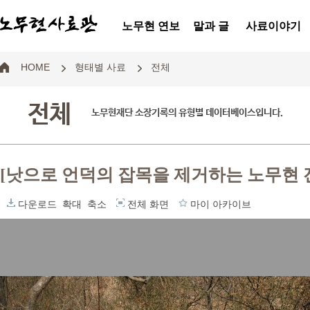
노무현 연보
말과 글
사료이야기
HOME
형태별 사료
전체
전체
노무현재단 소장기록의 유형별 데이터베이스입니다.
[낫으로 언덕의 잡목을 제거하는 노무현 
다운로드
확대
축소
전체 화면
마이 아카이브