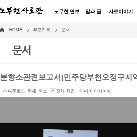
노무현 연보
말과 글
사료이야기
HOME
추모기록
문서
문서
.
분향소관련보고서[민주당부천오정구지
다운로드
확대
축소
전체 화면
마이 아카이브