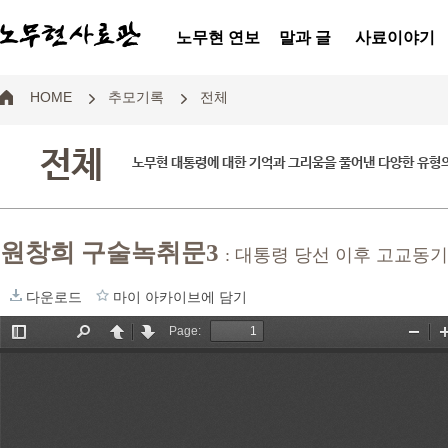
노무현 연보
말과 글
사료이야기
HOME
추모기록
전체
전체
노무현 대통령에 대한 기억과 그리움을 풀어낸 다양한 유형
원창희 구술녹취문3
: 대통령 당선 이후 고교동
다운로드
마이 아카이브에 담기