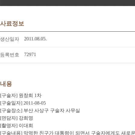
사료정보
2011.08.05.
생산일자
72971
등록번호
내용
[구술자] 원창희 1차
[구술일자] 2011-08-05
[구술장소] 부산 사상구 구술자 사무실
[면담자] 강희영
[촬영자] 이대희
[구술내용] 막역한 친구가 대통령이 되면서 구술자에게도 새로운