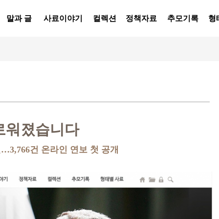
말과 글
사료이야기
컬렉션
정책자료
추모기록
형
로워졌습니다
…3,766건 온라인 연보 첫 공개