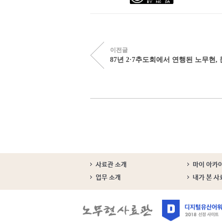
이전글
87년 2·7추도회에서 연행된 노무현, 문
사료관 소개
마이 아카
업무 소개
내가 본 사