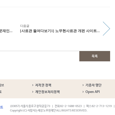
다음글
재인...
[사료관 들여다보기1] 노무현사료관 개편 사이트...
목록
이브
저작권 정책
기증자 명단
료
개인정보처리정책
Open API
(03057) 서울시 종로구 창덕궁길 73
전화 82-2-1688-0523
팩스 82-2-713-1219
Copyright (C) 사람사는세상 노무현재단 ALL RIGHTS RESERVED.