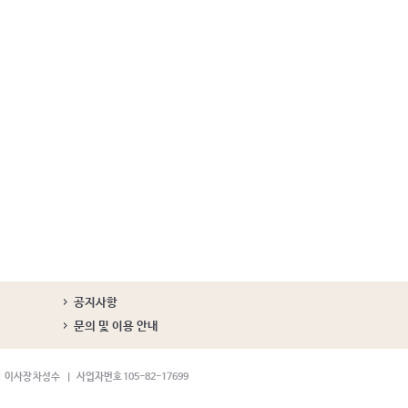
공지사항
문의 및 이용 안내
이사장 차성수
사업자번호 105-82-17699